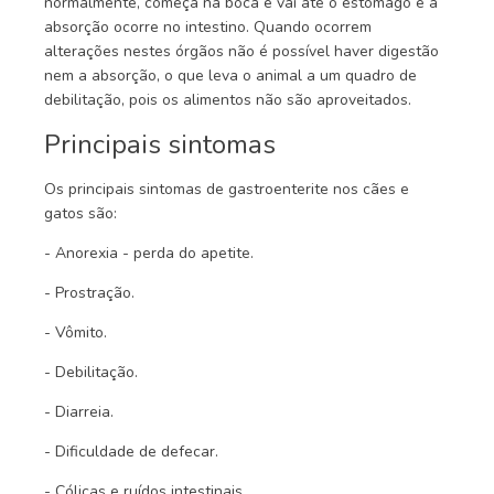
normalmente, começa na boca e vai até o estomago e a
absorção ocorre no intestino. Quando ocorrem
alterações nestes órgãos não é possível haver digestão
nem a absorção, o que leva o animal a um quadro de
debilitação, pois os alimentos não são aproveitados.
Principais sintomas
Os principais sintomas de gastroenterite nos cães e
gatos são:
- Anorexia - perda do apetite.
- Prostração.
- Vômito.
- Debilitação.
- Diarreia.
- Dificuldade de defecar.
- Cólicas e ruídos intestinais.