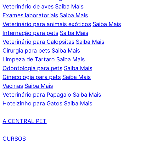
Veterinário de aves
Saiba Mais
Exames laboratoriais
Saiba Mais
Veterinário para animais exóticos
Saiba Mais
Internação para pets
Saiba Mais
Veterinário para Calopsitas
Saiba Mais
Cirurgia para pets
Saiba Mais
Limpeza de Tártaro
Saiba Mais
Odontologia para pets
Saiba Mais
Ginecologia para pets
Saiba Mais
Vacinas
Saiba Mais
Veterinário para Papagaio
Saiba Mais
Hotelzinho para Gatos
Saiba Mais
A CENTRAL PET
CURSOS