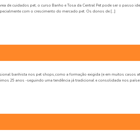
ea de cuidados pet, o curso Banho e Tosa da Central Pet pode ser o passo idea
specialmente com o crescimento do mercado pet. Os donos de […]
ional banhista nos pet shops,como a formação exigida (e em muitos casos at
últimos 25 anos -seguindo uma tendência já tradicional e consolidada nos paí