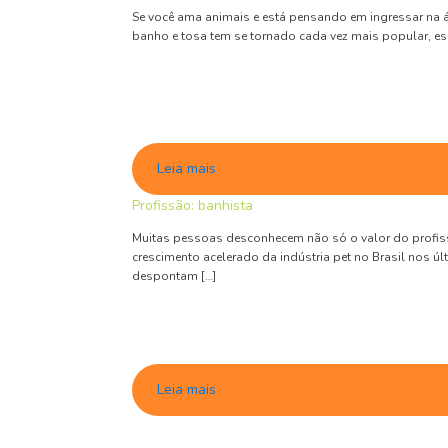
Se você ama animais e está pensando em ingressar na ár
banho e tosa tem se tornado cada vez mais popular, e
Leia mais
Profissão: banhista
Muitas pessoas desconhecem não só o valor do profiss
crescimento acelerado da indústria pet no Brasil nos 
despontam […]
Leia mais