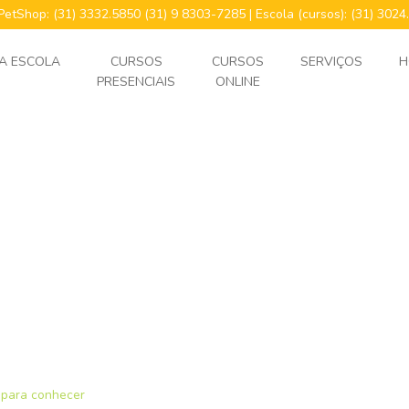
 PetShop: (31) 3332.5850 (31) 9 8303-7285 | Escola (cursos): (31) 30
A ESCOLA
CURSOS
CURSOS
SERVIÇOS
H
PRESENCIAIS
ONLINE
 para conhecer