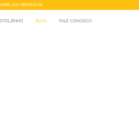
24.5686 (31) 983040194
OTELZINHO
BLOG
FALE CONOSCO