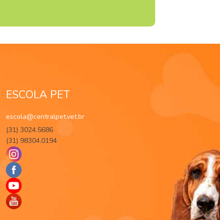
ESCOLA PET
escola@centralpet.vet.br
(31) 3024.5686
(31) 98304.0194