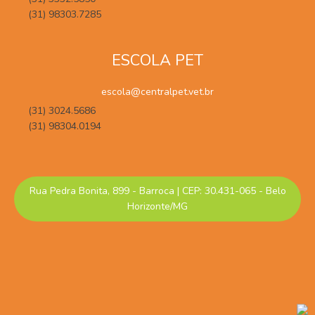
(31) 98303.7285
ESCOLA PET
escola@centralpet.vet.br
(31) 3024.5686
(31) 98304.0194
Rua Pedra Bonita, 899 - Barroca | CEP: 30.431-065 - Belo
Horizonte/MG