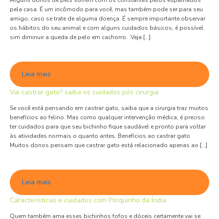
Alguns donos de pets sofrem com os constantes pelos espalhados
pela casa. É um incômodo para você, mas também pode ser para seu
amigo, caso se trate de alguma doença. É sempre importante observar
os hábitos do seu animal e com alguns cuidados básicos, é possível
sim diminuir a queda de pelo em cachorro. Veja […]
Leia mais
Vai castrar gato? saiba os cuidados pós cirurgia
Se você está pensando em castrar gato, saiba que a cirurgia traz muitos
benefícios ao felino. Mas como qualquer intervenção médica, é preciso
ter cuidados para que seu bichinho fique saudável e pronto para voltar
às atividades normais o quanto antes. Benefícios ao castrar gato
Muitos donos pensam que castrar gato está relacionado apenas ao […]
Leia mais
Características e cuidados com Porquinho da Índia
Quem também ama esses bichinhos fofos e dóceis certamente vai se