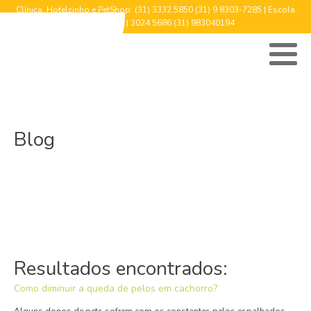
Clínica, Hotelzinho e PetShop: (31) 3332.5850 (31) 9 8303-7285 | Escola
(cursos): (31) 3024.5686 (31) 983040194
Blog
Resultados encontrados:
Como diminuir a queda de pelos em cachorro?