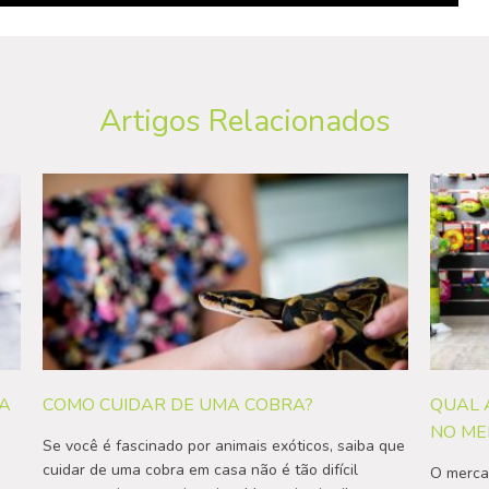
Artigos Relacionados
RA
COMO CUIDAR DE UMA COBRA?
QUAL 
NO ME
Se você é fascinado por animais exóticos, saiba que
cuidar de uma cobra em casa não é tão difícil
O mercad