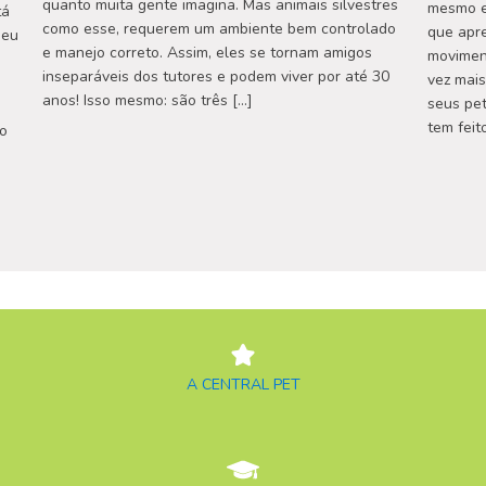
quanto muita gente imagina. Mas animais silvestres
mesmo em
tá
como esse, requerem um ambiente bem controlado
que apre
seu
e manejo correto. Assim, eles se tornam amigos
movimen
inseparáveis dos tutores e podem viver por até 30
vez mais
anos! Isso mesmo: são três […]
seus pe
tem feit
so
A CENTRAL PET