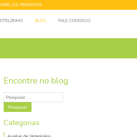
24.5686 (31) 983040194
OTELZINHO
BLOG
FALE CONOSCO
Encontre no blog
Pesquisar
por:
Categorias
Auxiliar de Veterinário