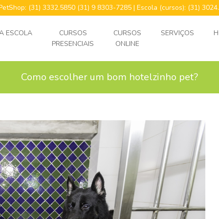
 PetShop: (31) 3332.5850 (31) 9 8303-7285 | Escola (cursos): (31) 30
A ESCOLA
CURSOS
CURSOS
SERVIÇOS
H
PRESENCIAIS
ONLINE
Como escolher um bom hotelzinho pet?