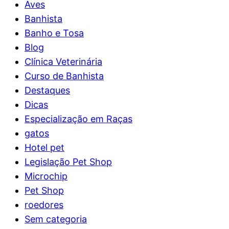
Aves
Banhista
Banho e Tosa
Blog
Clínica Veterinária
Curso de Banhista
Destaques
Dicas
Especialização em Raças
gatos
Hotel pet
Legislação Pet Shop
Microchip
Pet Shop
roedores
Sem categoria