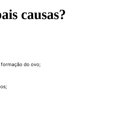
pais causas?
a formação do ovo;
os;