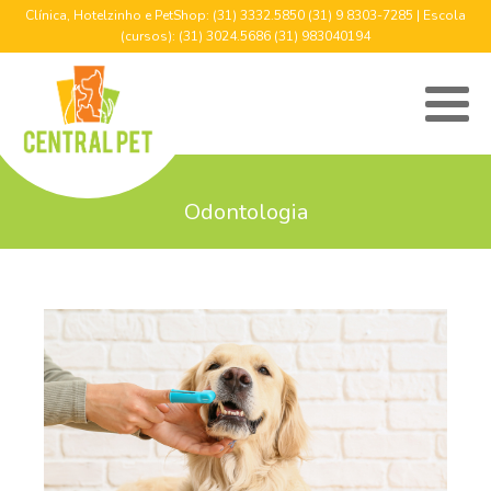
Clínica, Hotelzinho e PetShop: (31) 3332.5850 (31) 9 8303-7285 | Escola
(cursos): (31) 3024.5686 (31) 983040194
Odontologia