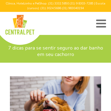
Clínica, Hotelzinho e PetShop: (31) 3332.5850 (31) 9 8303-7285 | Escola
(cursos): (31) 3024.5686 (31) 983040194
7 dicas para se sentir seguro ao dar banho
em seu cachorro