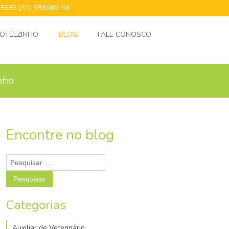
24.5686 (31) 983040194
OTELZINHO
BLOG
FALE CONOSCO
nho
Encontre no blog
Pesquisar
por:
Categorias
Auxiliar de Veterinário