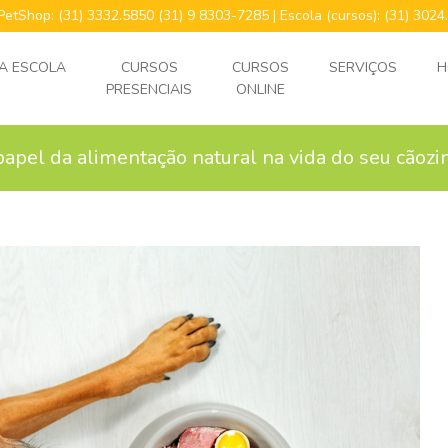
 PetShop: (31) 3332.5850 (31) 9 8303-7285 | Escola (cursos): (31) 30
A ESCOLA
CURSOS
CURSOS
SERVIÇOS
H
PRESENCIAIS
ONLINE
papel da alimentação natural na vida do seu cãozi