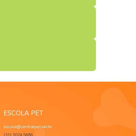
ESCOLA PET
escola@centralpet.vet.br
(31) 3024.5686