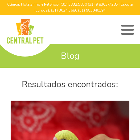
Clínica, Hotelzinho e PetShop: (31) 3332.5850 (31) 9 8303-7285 | Escola
(cursos): (31) 3024.5686 (31) 983040194
Blog
Resultados encontrados: