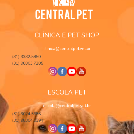
CLÍNICA E PET SHOP
clinica@centralpet.vet.br
(31) 3332.5850
(31) 98303.7285
ESCOLA PET
escola@centralpet.vet.br
(31) 3024.5686
(31) 98304.0194