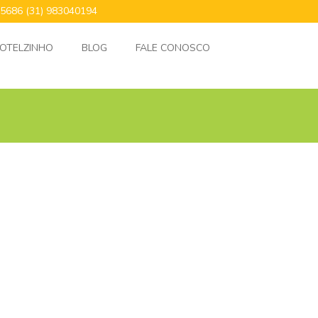
24.5686 (31) 983040194
OTELZINHO
BLOG
FALE CONOSCO