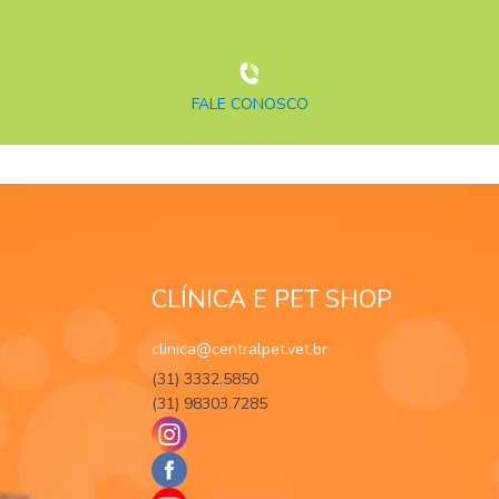
FALE CONOSCO
CLÍNICA E PET SHOP
clinica@centralpet.vet.br
(31) 3332.5850
(31) 98303.7285