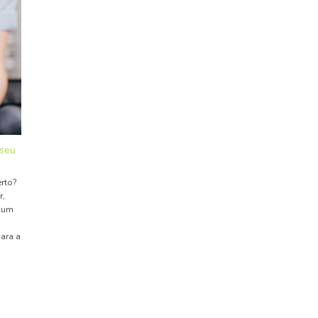
 seu
erto?
r,
r um
para a