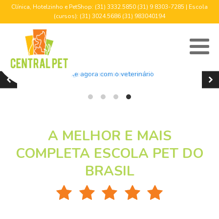
Clínica, Hotelzinho e PetShop: (31) 3332.5850 (31) 9 8303-7285 | Escola
(cursos): (31) 3024.5686 (31) 983040194
Fale agora com o veterinário
Agente o seu atendimento!
A MELHOR E MAIS
COMPLETA ESCOLA PET DO
BRASIL