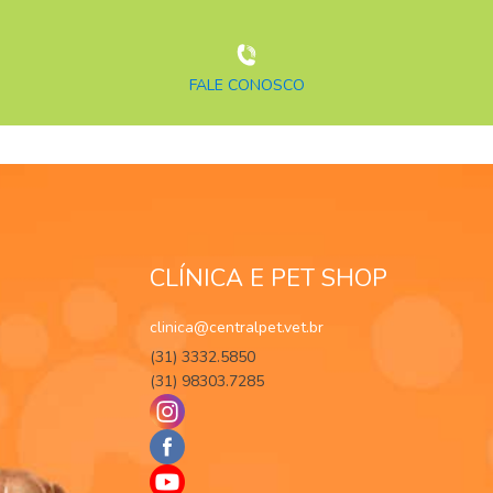
FALE CONOSCO
CLÍNICA E PET SHOP
clinica@centralpet.vet.br
(31) 3332.5850
(31) 98303.7285