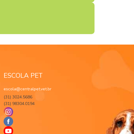
ESCOLA PET
escola@centralpet.vet.br
(31) 3024.5686
(31) 98304.0194