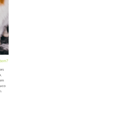
stem?
tas
,
 em
ouco
m