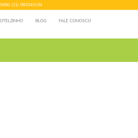
24.5686 (31) 983040194
OTELZINHO
BLOG
FALE CONOSCO