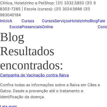
Clínica, Hotelzinho e PetShop: (31) 3332.5850 (31) 9
8303-7285 | Escola (cursos): (31) 3024.5686 (31)
983040194
Início
A
Cursos
Cursos
Serviços
Hotelzinho
Blog
Fale
Escola
Presenciais
Online
Cono
Blog
Resultados
encontrados:
Campanha de Vacinação contra Raiva
Confira todas as informações sobre a Raiva em Cães e
Gatos. Desde a prevenção até o tratamento e
identificação da doença.
Leia mais