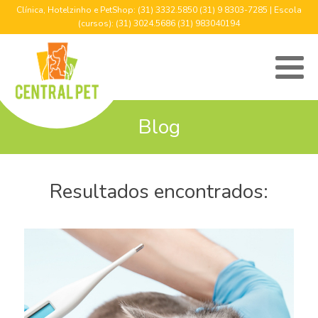
Clínica, Hotelzinho e PetShop: (31) 3332.5850 (31) 9 8303-7285 | Escola
(cursos): (31) 3024.5686 (31) 983040194
Blog
Resultados encontrados: