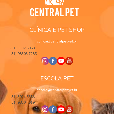
CLÍNICA E PET SHOP
clinica@centralpet.vet.br
(31) 3332.5850
(31) 98303.7285
ESCOLA PET
escola@centralpet.vet.br
(31) 3024.5686
(31) 98304.0194