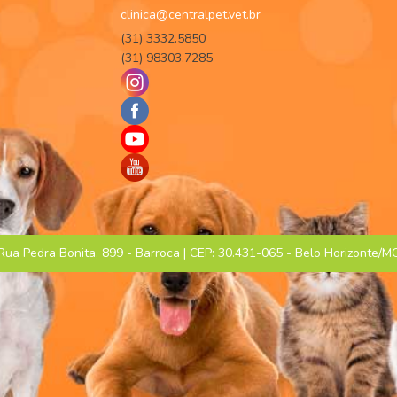
clinica@centralpet.vet.br
(31) 3332.5850
(31) 98303.7285
Rua Pedra Bonita, 899 - Barroca | CEP: 30.431-065 - Belo Horizonte/M