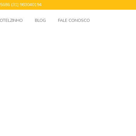
24.5686 (31) 983040194
OTELZINHO
BLOG
FALE CONOSCO