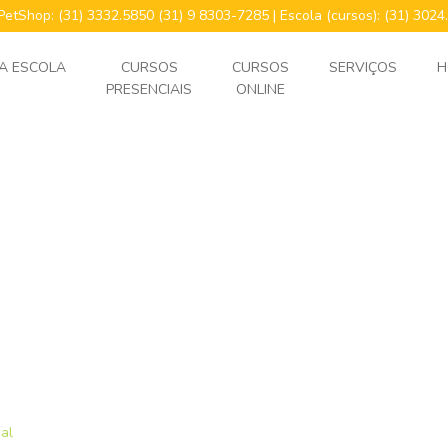
 PetShop: (31) 3332.5850 (31) 9 8303-7285 | Escola (cursos): (31) 30
A ESCOLA
CURSOS
CURSOS
SERVIÇOS
H
PRESENCIAIS
ONLINE
gal