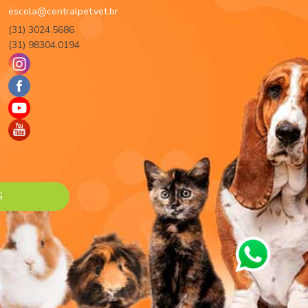
escola@centralpet.vet.br
(31) 3024.5686
(31) 98304.0194
G