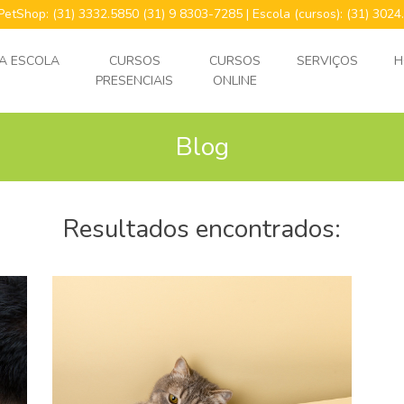
 PetShop: (31) 3332.5850 (31) 9 8303-7285 | Escola (cursos): (31) 30
A ESCOLA
CURSOS
CURSOS
SERVIÇOS
H
PRESENCIAIS
ONLINE
Blog
Resultados encontrados: