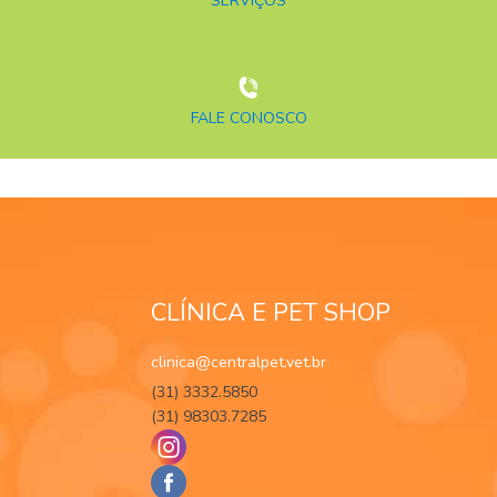
SERVIÇOS
FALE CONOSCO
CLÍNICA E PET SHOP
clinica@centralpet.vet.br
(31) 3332.5850
(31) 98303.7285