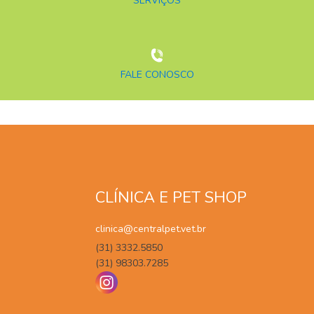
SERVIÇOS
FALE CONOSCO
CLÍNICA E PET SHOP
clinica@centralpet.vet.br
(31) 3332.5850
(31) 98303.7285