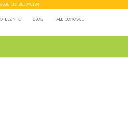
24.5686 (31) 983040194
OTELZINHO
BLOG
FALE CONOSCO