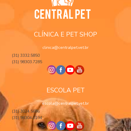
CLÍNICA E PET SHOP
clinica@centralpet.vet.br
(31) 3332.5850
(31) 98303.7285
ESCOLA PET
escola@centralpet.vet.br
(31) 3024.5686
(31) 98304.0194