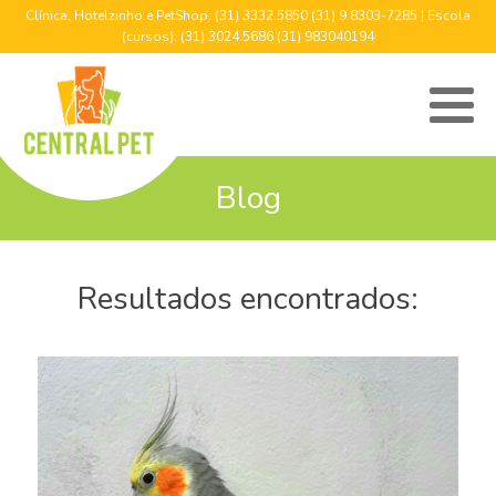
Clínica, Hotelzinho e PetShop: (31) 3332.5850 (31) 9 8303-7285 | Escola
(cursos): (31) 3024.5686 (31) 983040194
Blog
Resultados encontrados: