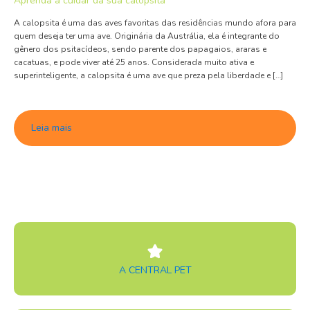
Aprenda a cuidar da sua calopsita
A calopsita é uma das aves favoritas das residências mundo afora para
quem deseja ter uma ave. Originária da Austrália, ela é integrante do
gênero dos psitacídeos, sendo parente dos papagaios, araras e
cacatuas, e pode viver até 25 anos. Considerada muito ativa e
superinteligente, a calopsita é uma ave que preza pela liberdade e […]
Leia mais
A CENTRAL PET