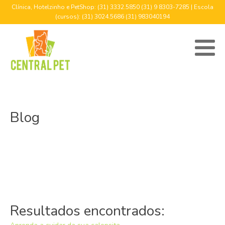
Clínica, Hotelzinho e PetShop: (31) 3332.5850 (31) 9 8303-7285 | Escola
(cursos): (31) 3024.5686 (31) 983040194
Blog
Resultados encontrados: