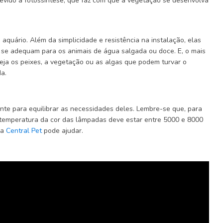
evido à fotossíntese, que faz com que a vegetação se desenvolva
 aquário. Além da simplicidade e resistência na instalação, elas
 se adequam para os animais de água salgada ou doce. E, o mais
seja os peixes, a vegetação ou as algas que podem turvar o
da.
te para equilibrar as necessidades deles. Lembre-se que, para
 temperatura da cor das lâmpadas deve estar entre 5000 e 8000
 a
Central Pet
pode ajudar.