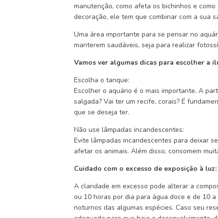
manutenção, como afeta os bichinhos e como o 
decoração, ele tem que combinar com a sua sa
Uma área importante para se pensar no aquári
manterem saudáveis, seja para realizar fotoss
Vamos ver algumas dicas para escolher a i
Escolha o tanque:
Escolher o aquário é o mais importante. A part
salgada? Vai ter um recife, corais? É fundame
que se deseja ter.
Não use lâmpadas incandescentes:
Evite lâmpadas incandescentes para deixar s
afetar os animais. Além disso, consomem muita
Cuidado com o excesso de exposição à luz:
A claridade em excesso pode alterar a composi
ou 10 horas por dia para água doce e de 10 a
noturnos das algumas espécies. Caso seu rese