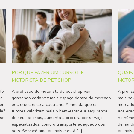
POR QUE FAZER UM CURSO DE
QUAIS
MOTORISTA DE PET SHOP
MOTOR
foi
A profissão de motorista de pet shop vem
A profis
no
ganhando cada vez mais espaço dentro do mercado
mais nov
or
pet, que cresce a cada ano. À medida que os
mercado 
de?
tutores valorizam mais o bem-estar e a segurança
acelera
sse
de seus animais, aumenta a procura por serviços
no númer
ar
especializados, como o transporte adequado dos
demanda 
pets. Se você ama animais e está […]
animais 