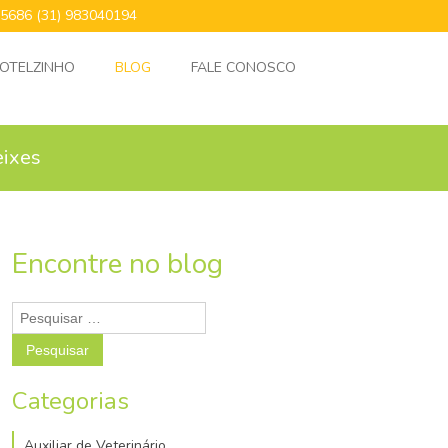
24.5686 (31) 983040194
OTELZINHO
BLOG
FALE CONOSCO
eixes
Encontre no blog
Pesquisar
por:
Categorias
Auxiliar de Veterinário