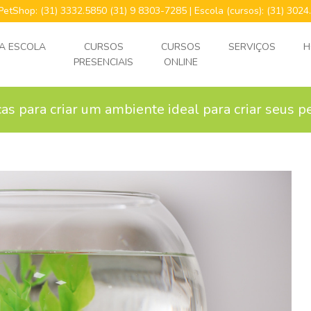
 PetShop: (31) 3332.5850 (31) 9 8303-7285 | Escola (cursos): (31) 30
A ESCOLA
CURSOS
CURSOS
SERVIÇOS
H
PRESENCIAIS
ONLINE
cas para criar um ambiente ideal para criar seus p